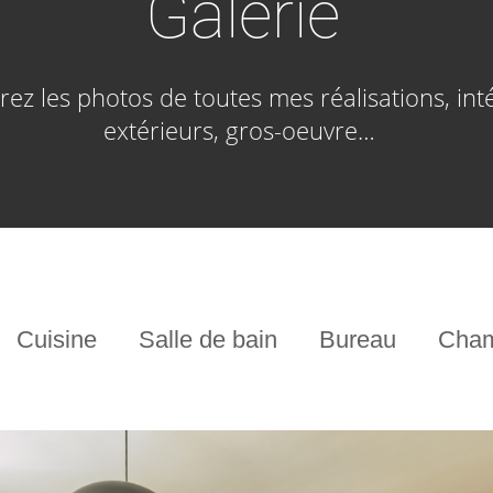
Galerie
ez les photos de toutes mes réalisations, inté
extérieurs, gros-oeuvre…
Cuisine
Salle de bain
Bureau
Cha