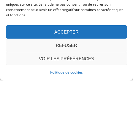
Plusieurs besoins étaient exprimés par les
uniques sur ce site. Le fait de ne pas consentir ou de retirer son
propriétaires :
consentement peut avoir un effet négatif sur certaines caractéristiques
et fonctions.
Revoir la circulation de l’appartement,
ACCEPTER
Remplacer l’escalier intérieur,
Agrandir le salon / salle de séjour,
REFUSER
Créer de nombreux rangements dont une
VOIR LES PRÉFÉRENCES
bibliothèques sur-mesure,
Politique de cookies
Transformer la cuisine en y créant un
comptoir donnant d’un côté sur le séjour
pour les repas,
Intégrer une arrière cuisine / buanderie,
Rénover la salle de bain,
Rénover complètement les sols, murs,