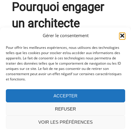
Pourquoi engager
un architecte
Gérer le consentement
d’intérieur à
Pour offrir les meilleures expériences, nous utilisons des technologies
Montpellier?
telles que les cookies pour stocker et/ou accéder aux informations des
appareils. Le fait de consentir à ces technologies nous permettra de
traiter des données telles que le comportement de navigation ou les ID
uniques sur ce site. Le fait de ne pas consentir ou de retirer son
Engager un architecte d’intérieur à Montpellier
consentement peut avoir un effet négatif sur certaines caractéristiques
et fonctions.
présente de nombreux avantages. Ils
connaissent bien le marché local et ont une
connaissance approfondie des tendances en
ACCEPTER
matière de design intérieur dans la région. Ils
peuvent vous aider à maximiser l’utilisation de
REFUSER
l’espace disponible, à créer des ambiances
VOIR LES PRÉFÉRENCES
uniques et à sélectionner les matériaux et les